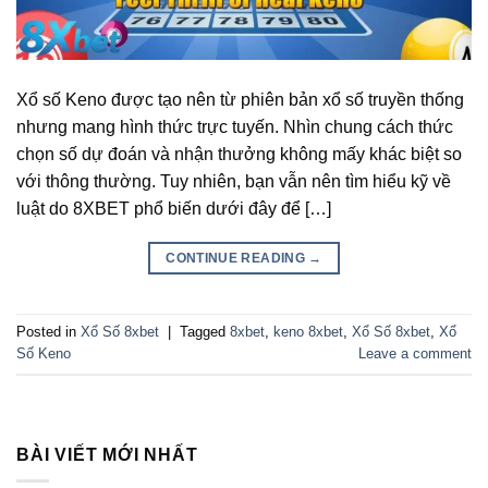
Xổ số Keno được tạo nên từ phiên bản xổ số truyền thống
nhưng mang hình thức trực tuyến. Nhìn chung cách thức
chọn số dự đoán và nhận thưởng không mấy khác biệt so
với thông thường. Tuy nhiên, bạn vẫn nên tìm hiểu kỹ về
luật do 8XBET phổ biến dưới đây để […]
CONTINUE READING
→
Posted in
Xổ Số 8xbet
|
Tagged
8xbet
,
keno 8xbet
,
Xổ Số 8xbet
,
Xổ
Số Keno
Leave a comment
BÀI VIẾT MỚI NHẤT