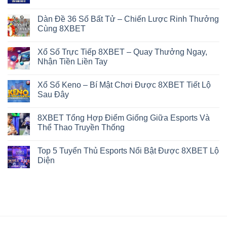
Dàn Đề 36 Số Bất Tử – Chiến Lược Rinh Thưởng
Cùng 8XBET
Xổ Số Trực Tiếp 8XBET – Quay Thưởng Ngay,
Nhận Tiền Liền Tay
Xổ Số Keno – Bí Mật Chơi Được 8XBET Tiết Lộ
Sau Đây
8XBET Tổng Hợp Điểm Giống Giữa Esports Và
Thể Thao Truyền Thống
Top 5 Tuyển Thủ Esports Nổi Bật Được 8XBET Lộ
Diện