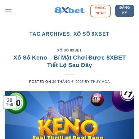
Skip
ĐĂNG
ĐĂNG
to
KÝ
NHẬP
content
TAG ARCHIVES:
XỔ SỐ 8XBET
XỔ SỐ 8XBET
Xổ Số Keno – Bí Mật Chơi Được 8XBET
Tiết Lộ Sau Đây
POSTED ON
30 THÁNG 6, 2025
BY
THUY HOA
30
Th6