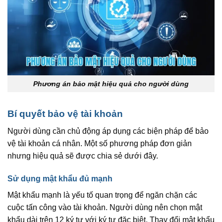
Phương án bảo mật hiệu quả cho người dùng
Bí quyết bảo vệ tài khoản
Người dùng cần chủ động áp dụng các biện pháp để bảo
vệ tài khoản cá nhân. Một số phương pháp đơn giản
nhưng hiệu quả sẽ được chia sẻ dưới đây.
Sử dụng mật khẩu đủ mạnh
Mật khẩu mạnh là yếu tố quan trọng để ngăn chặn các
cuộc tấn công vào tài khoản. Người dùng nên chọn mật
khẩu dài trên 12 ký tự với ký tự đặc biệt. Thay đổi mật khẩu