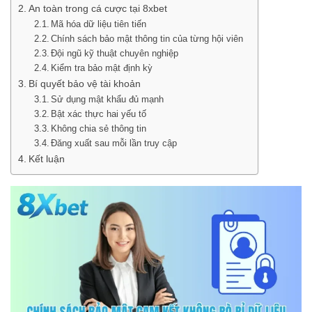
An toàn trong cá cược tại 8xbet
Mã hóa dữ liệu tiên tiến
Chính sách bảo mật thông tin của từng hội viên
Đội ngũ kỹ thuật chuyên nghiệp
Kiểm tra bảo mật định kỳ
Bí quyết bảo vệ tài khoản
Sử dụng mật khẩu đủ mạnh
Bật xác thực hai yếu tố
Không chia sẻ thông tin
Đăng xuất sau mỗi lần truy cập
Kết luận