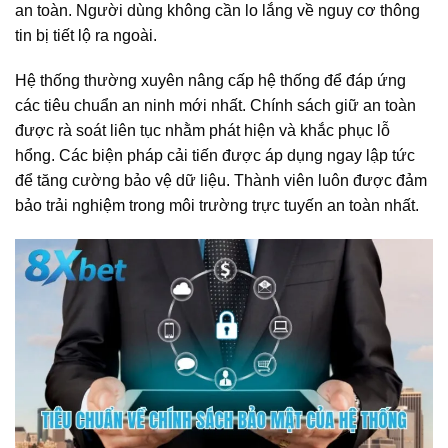
an toàn. Người dùng không cần lo lắng về nguy cơ thông
tin bị tiết lộ ra ngoài.
Hệ thống thường xuyên nâng cấp hệ thống để đáp ứng
các tiêu chuẩn an ninh mới nhất. Chính sách giữ an toàn
được rà soát liên tục nhằm phát hiện và khắc phục lỗ
hổng. Các biện pháp cải tiến được áp dụng ngay lập tức
để tăng cường bảo vệ dữ liệu. Thành viên luôn được đảm
bảo trải nghiệm trong môi trường trực tuyến an toàn nhất.