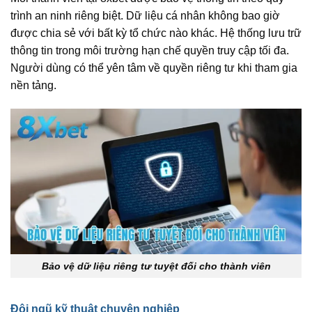
trình an ninh riêng biệt. Dữ liệu cá nhân không bao giờ
được chia sẻ với bất kỳ tổ chức nào khác. Hệ thống lưu trữ
thông tin trong môi trường hạn chế quyền truy cập tối đa.
Người dùng có thể yên tâm về quyền riêng tư khi tham gia
nền tảng.
Bảo vệ dữ liệu riêng tư tuyệt đối cho thành viên
Đội ngũ kỹ thuật chuyên nghiệp