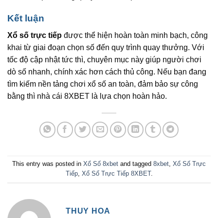
Kết luận
Xổ số trực tiếp
được thể hiện hoàn toàn minh bạch, công
khai từ giai đoạn chọn số đến quy trình quay thưởng. Với
tốc độ cập nhật tức thì, chuyên mục này giúp người chơi
dò số nhanh, chính xác hơn cách thủ công. Nếu bạn đang
tìm kiếm nền tảng chơi xổ số an toàn, đảm bảo sự công
bằng thì nhà cái 8XBET là lựa chọn hoàn hảo.
This entry was posted in
Xổ Số 8xbet
and tagged
8xbet
,
Xổ Số Trực
Tiếp
,
Xổ Số Trực Tiếp 8XBET
.
THUY HOA