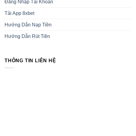
Đăng Nhập Tài Khoản
Tải App 8xbet
Hướng Dẫn Nạp Tiền
Hướng Dẫn Rút Tiền
THÔNG TIN LIÊN HỆ