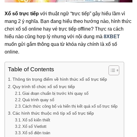
Xổ số trực tiếp
với thuật ngữ “trực tiếp” gây hiểu lầm vì
mang 2 ý nghĩa. Bạn đang hiểu theo hướng nào, hình thức
chơi xổ số online hay vé trực tiếp offline? Thực ra cách
hiểu nào cũng hợp lý nhưng với nội dung mà
8XBET
muốn gửi gắm thông qua từ khóa này chính là xổ số
online.
Table of Contents
Thông tin trọng điểm về hình thức xổ số trực tiếp
Quy trình tổ chức xổ số trực tiếp
Giai đoạn chuẩn bị trước khi quay số
Quá trình quay số
Cách thức công bố và hiển thị kết quả xổ số trực tiếp
Các hình thức thuộc mô típ xổ số trực tiếp
Xổ số kiến thiết
Xổ số Vietlott
Xổ số điện toán