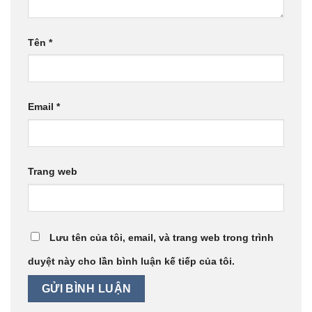
Tên
*
Email
*
Trang web
Lưu tên của tôi, email, và trang web trong trình
duyệt này cho lần bình luận kế tiếp của tôi.