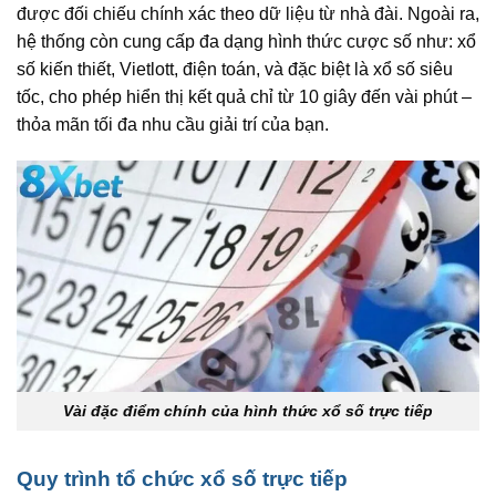
được đối chiếu chính xác theo dữ liệu từ nhà đài. Ngoài ra,
hệ thống còn cung cấp đa dạng hình thức cược số như: xổ
số kiến thiết, Vietlott, điện toán, và đặc biệt là xổ số siêu
tốc, cho phép hiển thị kết quả chỉ từ 10 giây đến vài phút –
thỏa mãn tối đa nhu cầu giải trí của bạn.
Vài đặc điểm chính của hình thức xổ số trực tiếp
Quy trình tổ chức xổ số trực tiếp