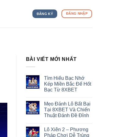
ĐĂNG NHẬP
ĐĂNG KÝ
BÀI VIẾT MỚI NHẤT
Tìm Hiểu Bạc Nhớ
Kép Miền Bắc Để Hốt
Bạc Từ 8XBET
Mẹo Đánh Lô Bất Bại
Tại 8XBET Và Chiến
Thuật Đánh Đề Đỉnh
Lô Xiên 2 – Phương
Pháp Chơi Dễ Trúng