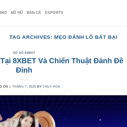
INO
NỔ HŨ
BẮN CÁ
ESPORTS
TAG ARCHIVES:
MẸO ĐÁNH LÔ BẤT BẠI
XỔ SỐ 8XBET
 Tại 8XBET Và Chiến Thuật Đánh Đề
Đỉnh
D ON
1 THÁNG 7, 2025
BY
THUY HOA