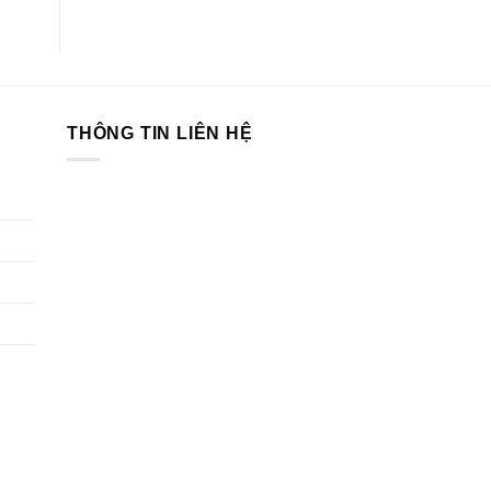
THÔNG TIN LIÊN HỆ