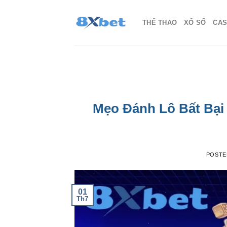
Skip
to
THỂ THAO
XỔ SỐ
CAS
content
Mẹo Đánh Lô Bất Bại
POSTE
01
Th7