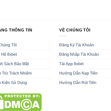
ANG THÔNG TIN
VỀ CHÚNG TÔI
Chúng Tôi
Đăng Ký Tài Khoản
 Hệ 8xbet
Đăng Nhập Tài Khoản
nh Sách Bảo Mật
Tải App 8xbet
n Trừ Trách Nhiệm
Hướng Dẫn Nạp Tiền
u Kiện Sử Dụng
Hướng Dẫn Rút Tiền