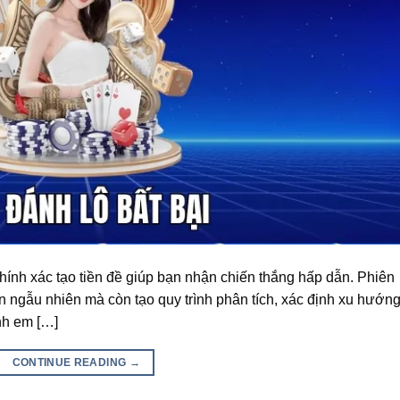
hính xác tạo tiền đề giúp bạn nhận chiến thắng hấp dẫn. Phiên
n ngẫu nhiên mà còn tạo quy trình phân tích, xác định xu hướn
nh em […]
CONTINUE READING
→