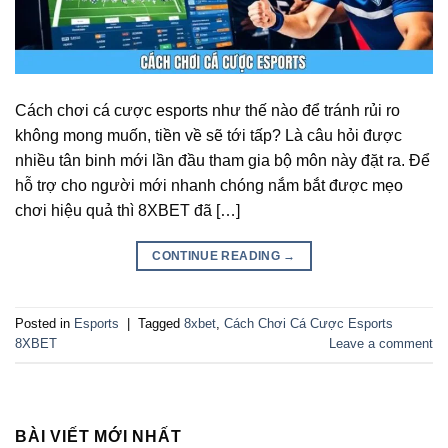
Cách chơi cá cược esports như thế nào để tránh rủi ro
không mong muốn, tiền về sẽ tới tấp? Là câu hỏi được
nhiều tân binh mới lần đầu tham gia bộ môn này đặt ra. Để
hỗ trợ cho người mới nhanh chóng nắm bắt được mẹo
chơi hiệu quả thì 8XBET đã […]
CONTINUE READING
→
Posted in
Esports
|
Tagged
8xbet
,
Cách Chơi Cá Cược Esports
8XBET
Leave a comment
BÀI VIẾT MỚI NHẤT