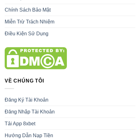
Chính Sách Bảo Mật
Miễn Trừ Trách Nhiệm
Điều Kiện Sử Dụng
VỀ CHÚNG TÔI
Đăng Ký Tài Khoản
Đăng Nhập Tài Khoản
Tải App 8xbet
Hướng Dẫn Nạp Tiền