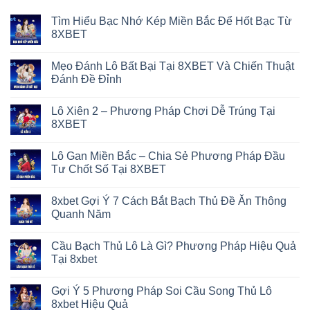
Tìm Hiểu Bạc Nhớ Kép Miền Bắc Để Hốt Bạc Từ
8XBET
Mẹo Đánh Lô Bất Bại Tại 8XBET Và Chiến Thuật
Đánh Đề Đỉnh
Lô Xiên 2 – Phương Pháp Chơi Dễ Trúng Tại
8XBET
Lô Gan Miền Bắc – Chia Sẻ Phương Pháp Đầu
Tư Chốt Số Tại 8XBET
8xbet Gợi Ý 7 Cách Bắt Bạch Thủ Đề Ăn Thông
Quanh Năm
Cầu Bạch Thủ Lô Là Gì? Phương Pháp Hiệu Quả
Tại 8xbet
Gợi Ý 5 Phương Pháp Soi Cầu Song Thủ Lô
8xbet Hiệu Quả