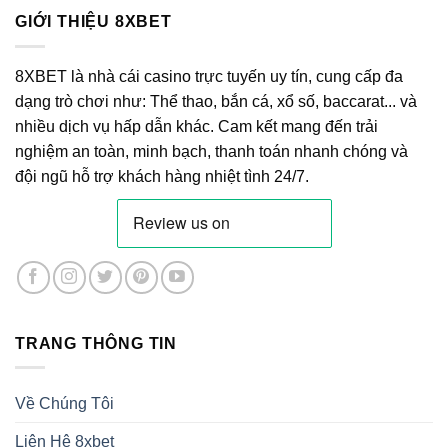
GIỚI THIỆU 8XBET
8XBET là nhà cái casino trực tuyến uy tín, cung cấp đa
dạng trò chơi như: Thể thao, bắn cá, xổ số, baccarat... và
nhiều dịch vụ hấp dẫn khác. Cam kết mang đến trải
nghiệm an toàn, minh bạch, thanh toán nhanh chóng và
đội ngũ hỗ trợ khách hàng nhiệt tình 24/7.
TRANG THÔNG TIN
Về Chúng Tôi
Liên Hệ 8xbet