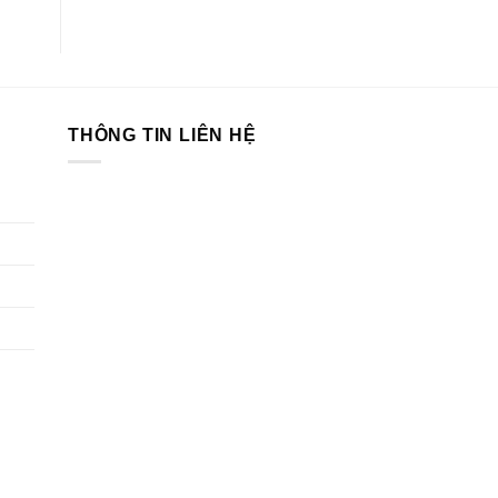
THÔNG TIN LIÊN HỆ