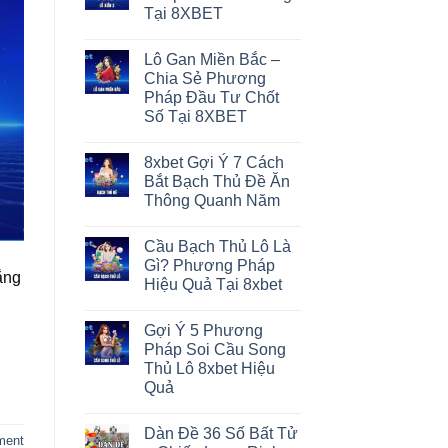
Tại 8XBET
Lô Gan Miền Bắc –
Chia Sẻ Phương
Pháp Đầu Tư Chốt
Số Tại 8XBET
8xbet Gợi Ý 7 Cách
Bắt Bạch Thủ Đề Ăn
Thông Quanh Năm
Cầu Bạch Thủ Lô Là
Gì? Phương Pháp
ắng
Hiệu Quả Tại 8xbet
Gợi Ý 5 Phương
Pháp Soi Cầu Song
Thủ Lô 8xbet Hiệu
Quả
Dàn Đề 36 Số Bất Tử
ment