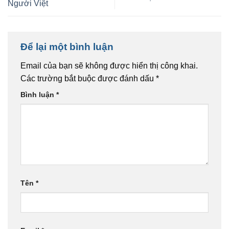
Người Việt
Để lại một bình luận
Email của bạn sẽ không được hiển thị công khai.
Các trường bắt buộc được đánh dấu
*
Bình luận
*
Tên
*