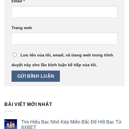
Email
*
Trang web
Lưu tên của tôi, email, và trang web trong trình
duyệt này cho lần bình luận kế tiếp của tôi.
BÀI VIẾT MỚI NHẤT
Tìm Hiểu Bạc Nhớ Kép Miền Bắc Để Hốt Bạc Từ
8XBET