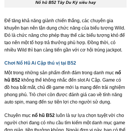
Nổ hũ B52 Tây Du Ký siêu hay
Để tăng khả năng giành chiến thắng, các chuyên gia
khuyên bạn nên tận dụng chức năng của biểu tượng Wild.
Đó là chức năng cho phép thay thế các biểu tượng khó để
tạo nên một tổ hợp trả thưởng phù hợp. Đồng thời, có
nhiều Wild thì bạn càng tiến gần với cơ hội trúng jackpot.
Chơi Nổ Hũ Ai Cập thú vị tại B52
Một trong những sản phẩm đình đám trong danh mục
nổ
hũ B52
không thể không nhắc đến slot Ai Cập. Game có
đồ hoạ bắt mắt, chủ đề game mới lạ mang đến trải nghiệm
phong phú. Trò chơi còn được đánh giá cao về tính năng
auto spin, mang đến sự tiện lợi cho người sử dụng.
Chuyên mục
nổ hũ B52
luôn là sự lựa chọn tuyệt vời cho
người chơi đang có nhu cầu tìm kiếm một danh mục game
đơn giản, tiền thưởng khủng. Ngoài đơn vị này, bạn có thể