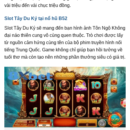
vài triệu đến vài chục triệu đồng.
Slot Tây Du Ký tại nổ hũ B52
Slot Tây Du Ký sẽ mang đến bạn hình ảnh Tôn Ngộ Không
đại náo thiên cung vô cùng quen thuộc. Trò chơi được lấy
từ nguồn cảm hứng cùng tên của bộ phim truyền hình nổi
tiếng Trung Quốc. Game không chỉ giúp bạn hồi tưởng về
tuổi thơ mà còn tạo nên những phần thưởng siêu có giá trị.