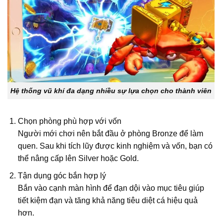
Hệ thống vũ khí đa dạng nhiều sự lựa chọn cho thành viên
Chọn phòng phù hợp với vốn
Người mới chơi nên bắt đầu ở phòng Bronze để làm
quen. Sau khi tích lũy được kinh nghiệm và vốn, bạn có
thể nâng cấp lên Silver hoặc Gold.
Tận dụng góc bắn hợp lý
Bắn vào cạnh màn hình để đạn dội vào mục tiêu giúp
tiết kiệm đạn và tăng khả năng tiêu diệt cá hiệu quả
hơn.