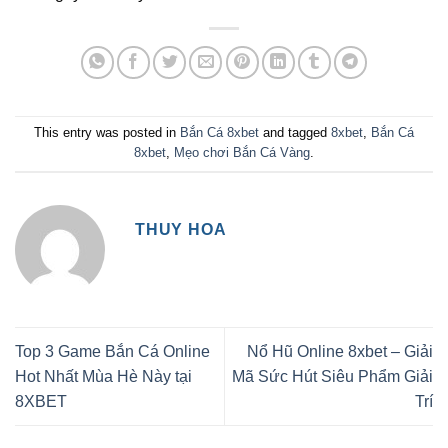
This entry was posted in
Bắn Cá 8xbet
and tagged
8xbet
,
Bắn Cá
8xbet
,
Mẹo chơi Bắn Cá Vàng
.
THUY HOA
Top 3 Game Bắn Cá Online
Nổ Hũ Online 8xbet – Giải
Hot Nhất Mùa Hè Này tại
Mã Sức Hút Siêu Phẩm Giải
8XBET
Trí