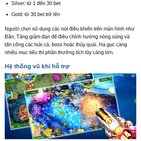
Silver: từ 1 đến 30 bet
Gold: từ 30 bet trở lên
Người chơi sử dụng các nút điều khiển trên màn hình như
Bắn, Tăng giảm đạn để điều chỉnh hướng nòng súng và
tấn công các loài cá, boss hoặc thủy quái. Hạ gục càng
nhiều mục tiêu thì phần thưởng tích lũy càng lớn.
Hệ thống vũ khí hỗ trợ