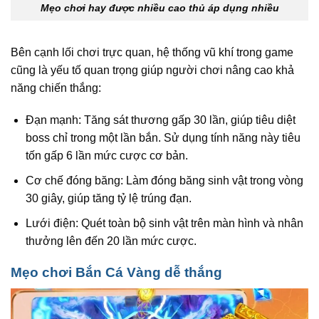
Mẹo chơi hay được nhiều cao thủ áp dụng nhiều
Bên cạnh lối chơi trực quan, hệ thống vũ khí trong game
cũng là yếu tố quan trọng giúp người chơi nâng cao khả
năng chiến thắng:
Đạn mạnh: Tăng sát thương gấp 30 lần, giúp tiêu diệt
boss chỉ trong một lần bắn. Sử dụng tính năng này tiêu
tốn gấp 6 lần mức cược cơ bản.
Cơ chế đóng băng: Làm đóng băng sinh vật trong vòng
30 giây, giúp tăng tỷ lệ trúng đạn.
Lưới điện: Quét toàn bộ sinh vật trên màn hình và nhân
thưởng lên đến 20 lần mức cược.
Mẹo chơi Bắn Cá Vàng dễ thắng