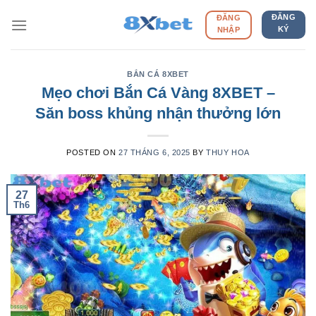
Skip
ĐĂNG
ĐĂNG
to
KÝ
NHẬP
content
BẮN CÁ 8XBET
Mẹo chơi Bắn Cá Vàng 8XBET –
Săn boss khủng nhận thưởng lớn
POSTED ON
27 THÁNG 6, 2025
BY
THUY HOA
27
Th6