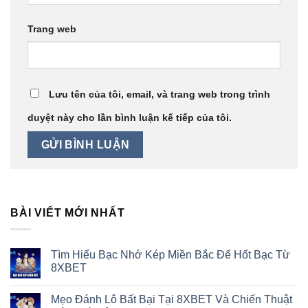
Trang web
Lưu tên của tôi, email, và trang web trong trình
duyệt này cho lần bình luận kế tiếp của tôi.
BÀI VIẾT MỚI NHẤT
Tìm Hiểu Bạc Nhớ Kép Miền Bắc Để Hốt Bạc Từ
8XBET
Mẹo Đánh Lô Bất Bại Tại 8XBET Và Chiến Thuật