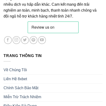
nhiều dịch vụ hấp dẫn khác. Cam kết mang đến trải
nghiệm an toàn, minh bạch, thanh toán nhanh chóng và
đội ngũ hỗ trợ khách hàng nhiệt tình 24/7.
TRANG THÔNG TIN
Về Chúng Tôi
Liên Hệ 8xbet
Chính Sách Bảo Mật
Miễn Trừ Trách Nhiệm
Điều Kiện Sử Dụng