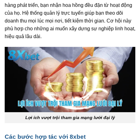
hàng phát triển, bạn nhận hoa hồng đều đặn từ hoạt động
của họ. Hệ thống quản lý trực tuyến giúp bạn theo dõi
doanh thu mọi lúc mọi nơi, tiết kiệm thời gian. Cơ hội này
phù hợp cho những ai muốn xây dựng sự nghiệp linh hoạt,
hiệu quả lâu dài.
Lợi ích vượt trội tham gia mạng lưới đại lý
Các bước hợp tác với 8xbet