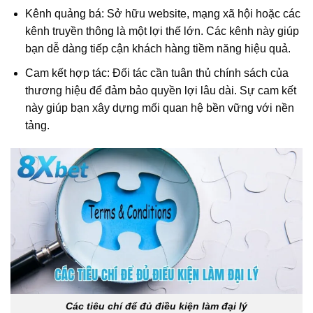
Kênh quảng bá: Sở hữu website, mạng xã hội hoặc các
kênh truyền thông là một lợi thế lớn. Các kênh này giúp
bạn dễ dàng tiếp cận khách hàng tiềm năng hiệu quả.
Cam kết hợp tác: Đối tác cần tuân thủ chính sách của
thương hiệu để đảm bảo quyền lợi lâu dài. Sự cam kết
này giúp bạn xây dựng mối quan hệ bền vững với nền
tảng.
Các tiêu chí để đủ điều kiện làm đại lý