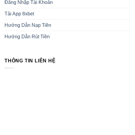
Đăng Nhập Tài Khoản
Tải App 8xbet
Hướng Dẫn Nạp Tiền
Hướng Dẫn Rút Tiền
THÔNG TIN LIÊN HỆ