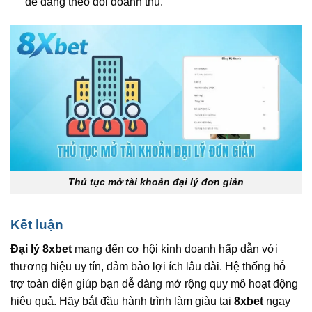
dễ dàng theo dõi doanh thu.
Thủ tục mở tài khoản đại lý đơn giản
Kết luận
Đại lý 8xbet
mang đến cơ hội kinh doanh hấp dẫn với
thương hiệu uy tín, đảm bảo lợi ích lâu dài. Hệ thống hỗ
trợ toàn diện giúp bạn dễ dàng mở rộng quy mô hoạt động
hiệu quả. Hãy bắt đầu hành trình làm giàu tại
8xbet
ngay