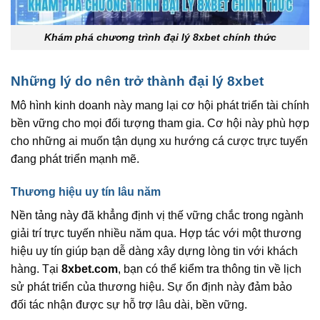
Khám phá chương trình đại lý 8xbet chính thức
Những lý do nên trở thành đại lý 8xbet
Mô hình kinh doanh này mang lại cơ hội phát triển tài chính
bền vững cho mọi đối tượng tham gia. Cơ hội này phù hợp
cho những ai muốn tận dụng xu hướng cá cược trực tuyến
đang phát triển mạnh mẽ.
Thương hiệu uy tín lâu năm
Nền tảng này đã khẳng định vị thế vững chắc trong ngành
giải trí trực tuyến nhiều năm qua. Hợp tác với một thương
hiệu uy tín giúp bạn dễ dàng xây dựng lòng tin với khách
hàng. Tại
8xbet.com
, bạn có thể kiểm tra thông tin về lịch
sử phát triển của thương hiệu. Sự ổn định này đảm bảo
đối tác nhận được sự hỗ trợ lâu dài, bền vững.