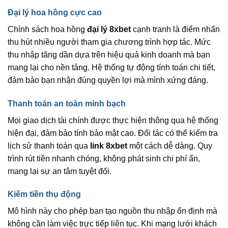
Đại lý hoa hồng cực cao
Chính sách hoa hồng
đại lý 8xbet
cạnh tranh là điểm nhấn
thu hút nhiều người tham gia chương trình hợp tác. Mức
thu nhập tăng dần dựa trên hiệu quả kinh doanh mà bạn
mang lại cho nền tảng. Hệ thống tự động tính toán chi tiết,
đảm bảo bạn nhận đúng quyền lợi mà mình xứng đáng.
Thanh toán an toàn minh bạch
Mọi giao dịch tài chính được thực hiện thông qua hệ thống
hiện đại, đảm bảo tính bảo mật cao. Đối tác có thể kiểm tra
lịch sử thanh toán qua
link 8xbet
một cách dễ dàng. Quy
trình rút tiền nhanh chóng, không phát sinh chi phí ẩn,
mang lại sự an tâm tuyệt đối.
Kiếm tiền thụ động
Mô hình này cho phép bạn tạo nguồn thu nhập ổn định mà
không cần làm việc trực tiếp liên tục. Khi mạng lưới khách