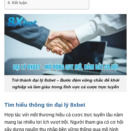
Kết luận
Trở thành đại lý 8xbet – Bước đệm vững chắc để khởi
nghiệp và làm giàu trong lĩnh vực cá cược trực tuyến
Tìm hiểu thông tin đại lý 8xbet
Hợp tác với một thương hiệu cá cược trực tuyến lâu năm
mang lại nhiều lợi ích vượt trội. Người tham gia có cơ hội
xây dựng nguồn thu nhập bền vững thông qua mô hình