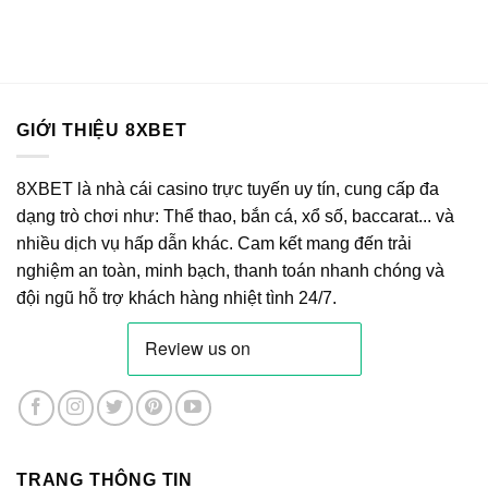
GIỚI THIỆU 8XBET
8XBET là nhà cái casino trực tuyến uy tín, cung cấp đa
dạng trò chơi như: Thể thao, bắn cá, xổ số, baccarat... và
nhiều dịch vụ hấp dẫn khác. Cam kết mang đến trải
nghiệm an toàn, minh bạch, thanh toán nhanh chóng và
đội ngũ hỗ trợ khách hàng nhiệt tình 24/7.
TRANG THÔNG TIN