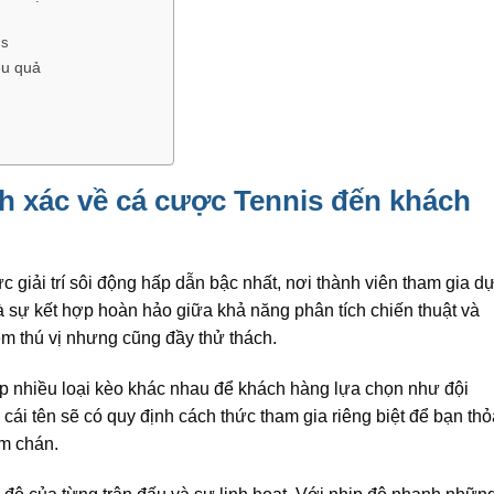
is
ệu quả
nh xác về cá cược Tennis đến khách
c giải trí sôi động hấp dẫn bậc nhất, nơi thành viên tham gia d
là sự kết hợp hoàn hảo giữa khả năng phân tích chiến thuật và
m thú vị nhưng cũng đầy thử thách.
ấp nhiều loại kèo khác nhau để khách hàng lựa chọn như đội
 cái tên sẽ có quy định cách thức tham gia riêng biệt để bạn thỏ
m chán.