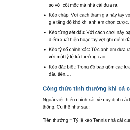
so với cột mốc mà nhà cái đưa ra.
Kèo chấp: Vơi cách tham gia này tay vợ
gia tăng độ khó khi anh em chọn cược.
Kèo từng sét đấu: Với cách chơi này bạ
điểm xuất hiện hoặc tay vợt ghi điểm đầ
Kèo tỷ số chính xác: Tức anh em đưa ra
với một tỷ lệ trả thưởng cao.
Kèo đặc biệt: Trong đó bao gồm các lựa
đầu tiên,…
Công thức tính thưởng khi cá 
Ngoài việc hiểu chính xác về quy định cách
thống. Cụ thể như sau:
Tiền thưởng = Tỷ lệ kèo Tennis nhà cái cu