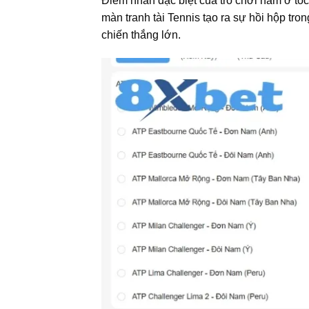
Điểm nhấn đặc biệt của trò chơi nằm ở tốc
màn tranh tài Tennis tạo ra sự hồi hộp tr
chiến thắng lớn.