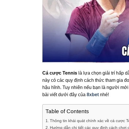
Cá cược Tennis
là lựa chọn giải trí hấp 
này có các quy định cách thức tham gia đơ
hậu hĩnh. Tuy nhiên nếu bạn là người mới
bài viết dưới đây của
8xbet
nhé!
Table of Contents
Thông tin khái quát chính xác về cá cược 
Hướng dẫn chi tiết các quy định cách chơi 