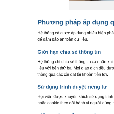
Phương pháp áp dụng q
Hệ thống cá cược áp dụng nhiều biện pháp
để đảm bảo an toàn dữ liệu.
Giới hạn chia sẻ thông tin
Hệ thống chỉ chia sẻ thông tin cá nhân khi 
liệu với bên thứ ba. Mọi giao dịch đều đượ
thông qua các cài đặt tài khoản tiện lợi.
Sử dụng trình duyệt riêng tư
Hội viên được khuyến khích sử dụng trình 
hoặc cookie theo dõi hành vi người dùng.