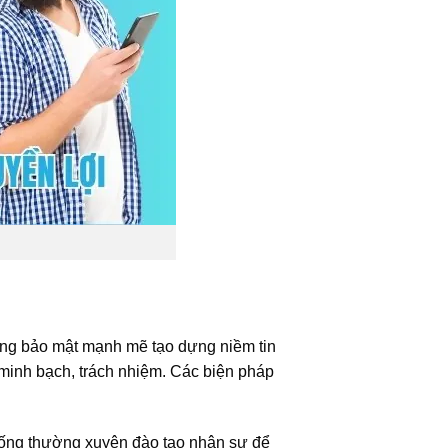
thống bảo mật mạnh mẽ tạo dựng niềm tin
 minh bạch, trách nhiệm. Các biện pháp
thống thường xuyên đào tạo nhân sự để