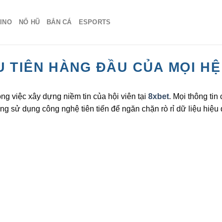
INO
NỔ HŨ
BẮN CÁ
ESPORTS
U TIÊN HÀNG ĐẦU CỦA MỌI H
ong việc xây dựng niềm tin của hội viên tại
8xbet
. Mọi thông ti
g sử dụng công nghệ tiên tiến để ngăn chặn rò rỉ dữ liệu hiệu 