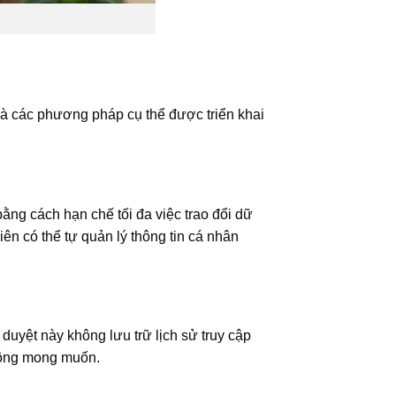
là các phương pháp cụ thể được triển khai
bằng cách hạn chế tối đa việc trao đổi dữ
ên có thể tự quản lý thông tin cá nhân
duyệt này không lưu trữ lịch sử truy cập
không mong muốn.