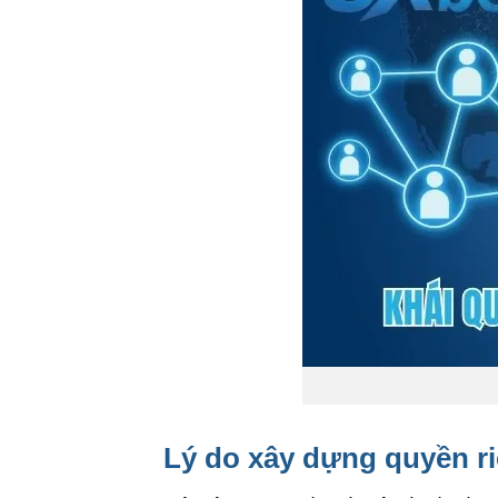
Lý do xây dựng quyền r